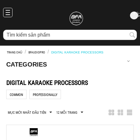
0
/
/
TRANG CHỦ
BFAUDIOPRO
DIGITAL KARAOKE PROCESSORS
CATEGORIES
DIGITAL KARAOKE PROCESSORS
COMMON
PROFESSIONALLY
MỤC MỚI NHẤT ĐẦU TIÊN
12 MỖI TRANG